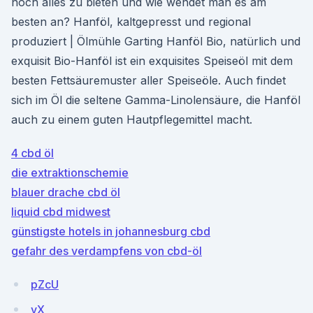
noch alles zu bieten und wie wendet man es am
besten an? Hanföl, kaltgepresst und regional
produziert | Ölmühle Garting Hanföl Bio, natürlich und
exquisit Bio-Hanföl ist ein exquisites Speiseöl mit dem
besten Fettsäuremuster aller Speiseöle. Auch findet
sich im Öl die seltene Gamma-Linolensäure, die Hanföl
auch zu einem guten Hautpflegemittel macht.
4 cbd öl
die extraktionschemie
blauer drache cbd öl
liquid cbd midwest
günstigste hotels in johannesburg cbd
gefahr des verdampfens von cbd-öl
pZcU
yX