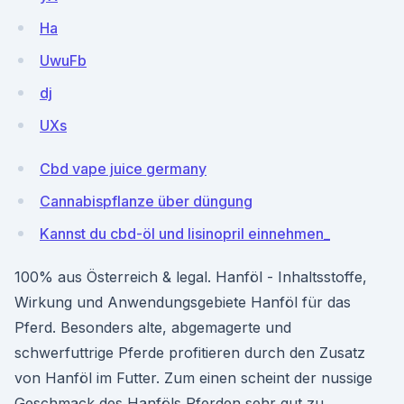
Ha
UwuFb
dj
UXs
Cbd vape juice germany
Cannabispflanze über düngung
Kannst du cbd-öl und lisinopril einnehmen_
100% aus Österreich & legal. Hanföl - Inhaltsstoffe,
Wirkung und Anwendungsgebiete Hanföl für das
Pferd. Besonders alte, abgemagerte und
schwerfuttrige Pferde profitieren durch den Zusatz
von Hanföl im Futter. Zum einen scheint der nussige
Geschmack des Hanföls Pferden sehr gut zu